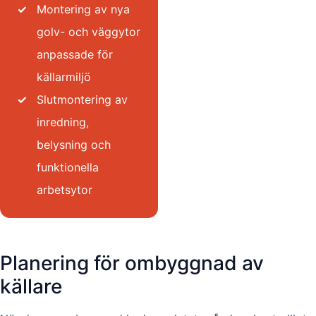
✓
Montering av nya
golv- och väggytor
anpassade för
källarmiljö
✓
Slutmontering av
inredning,
belysning och
funktionella
arbetsytor
Planering för ombyggnad av
källare