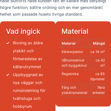
hade slutförts hade kunden fått en källare med betydligt
högre funktion, bättre ordning och en mer genomtänkt
helhet som passade husets övriga standard.
Vad ingick
Material
✓
Rivning av äldre
Material
Mängd
ytskikt och
Klinkerplattor
ca 18 m²
förberedelse av
Våtrumsskivor
ca 42
och byggskivor
m²
källarutrymmet
Regelvirke
ca 85
✓
Uppbyggnad av
löpmeter
nya väggar och
Färg och
flera
rumsindelning för
ytskiktsmaterial
enheter
tvättstuga och
hobbyrum