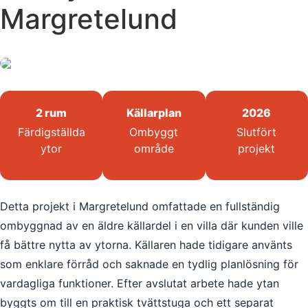
Margretelund
2 rum
Källarplan
2026
Färdigställda
Ombyggt
Slutfört
ytor
område
projekt
Detta projekt i Margretelund omfattade en fullständig
ombyggnad av en äldre källardel i en villa där kunden ville
få bättre nytta av ytorna. Källaren hade tidigare använts
som enklare förråd och saknade en tydlig planlösning för
vardagliga funktioner. Efter avslutat arbete hade ytan
byggts om till en praktisk tvättstuga och ett separat