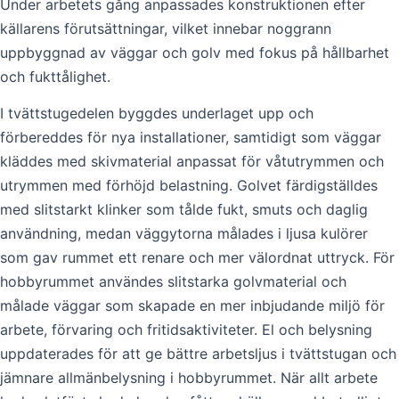
Under arbetets gång anpassades konstruktionen efter
källarens förutsättningar, vilket innebar noggrann
uppbyggnad av väggar och golv med fokus på hållbarhet
och fukttålighet.
I tvättstugedelen byggdes underlaget upp och
förbereddes för nya installationer, samtidigt som väggar
kläddes med skivmaterial anpassat för våtutrymmen och
utrymmen med förhöjd belastning. Golvet färdigställdes
med slitstarkt klinker som tålde fukt, smuts och daglig
användning, medan väggytorna målades i ljusa kulörer
som gav rummet ett renare och mer välordnat uttryck. För
hobbyrummet användes slitstarka golvmaterial och
målade väggar som skapade en mer inbjudande miljö för
arbete, förvaring och fritidsaktiviteter. El och belysning
uppdaterades för att ge bättre arbetsljus i tvättstugan och
jämnare allmänbelysning i hobbyrummet. När allt arbete