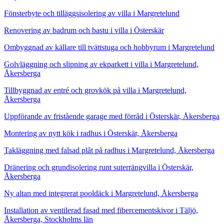
Fönsterbyte och tilläggsisolering av villa i Margretelund
Renovering av badrum och bastu i villa i Österskär
Ombyggnad av källare till tvättstuga och hobbyrum i Margretelund
Golvläggning och slipning av ekparkett i villa i Margretelund,
Åkersberga
Tillbyggnad av entré och grovkök på villa i Margretelund,
Åkersberga
Uppförande av fristående garage med förråd i Österskär, Åkersberga
Montering av nytt kök i radhus i Österskär, Åkersberga
Takläggning med falsad plåt på radhus i Margretelund, Åkersberga
Dränering och grundisolering runt suterrängvilla i Österskär,
Åkersberga
Ny altan med integrerat pooldäck i Margretelund, Åkersberga
Installation av ventilerad fasad med fibercementskivor i Täljö,
Åkersberga, Stockholms län