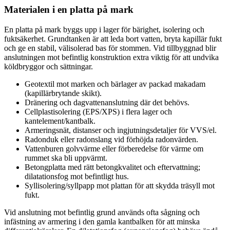
Materialen i en platta på mark
En platta på mark byggs upp i lager för bärighet, isolering och
fuktsäkerhet. Grundtanken är att leda bort vatten, bryta kapillär fukt
och ge en stabil, välisolerad bas för stommen. Vid tillbyggnad blir
anslutningen mot befintlig konstruktion extra viktig för att undvika
köldbryggor och sättningar.
Geotextil mot marken och bärlager av packad makadam
(kapillärbrytande skikt).
Dränering och dagvattenanslutning där det behövs.
Cellplastisolering (EPS/XPS) i flera lager och
kantelement/kantbalk.
Armeringsnät, distanser och ingjutningsdetaljer för VVS/el.
Radonduk eller radonslang vid förhöjda radonvärden.
Vattenburen golvvärme eller förberedelse för värme om
rummet ska bli uppvärmt.
Betongplatta med rätt betongkvalitet och eftervattning;
dilatationsfog mot befintligt hus.
Syllisolering/syllpapp mot plattan för att skydda träsyll mot
fukt.
Vid anslutning mot befintlig grund används ofta sågning och
infästning av armering i den gamla kantbalken för att minska