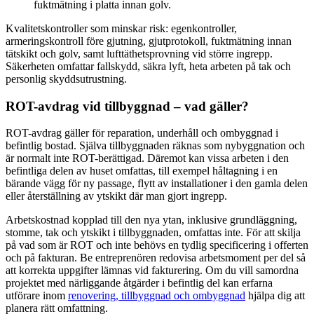
fuktmätning i platta innan golv.
Kvalitetskontroller som minskar risk: egenkontroller,
armeringskontroll före gjutning, gjutprotokoll, fuktmätning innan
tätskikt och golv, samt lufttäthetsprovning vid större ingrepp.
Säkerheten omfattar fallskydd, säkra lyft, heta arbeten på tak och
personlig skyddsutrustning.
ROT-avdrag vid tillbyggnad – vad gäller?
ROT-avdrag gäller för reparation, underhåll och ombyggnad i
befintlig bostad. Själva tillbyggnaden räknas som nybyggnation och
är normalt inte ROT-berättigad. Däremot kan vissa arbeten i den
befintliga delen av huset omfattas, till exempel håltagning i en
bärande vägg för ny passage, flytt av installationer i den gamla delen
eller återställning av ytskikt där man gjort ingrepp.
Arbetskostnad kopplad till den nya ytan, inklusive grundläggning,
stomme, tak och ytskikt i tillbyggnaden, omfattas inte. För att skilja
på vad som är ROT och inte behövs en tydlig specificering i offerten
och på fakturan. Be entreprenören redovisa arbetsmoment per del så
att korrekta uppgifter lämnas vid fakturering. Om du vill samordna
projektet med närliggande åtgärder i befintlig del kan erfarna
utförare inom
renovering, tillbyggnad och ombyggnad
hjälpa dig att
planera rätt omfattning.