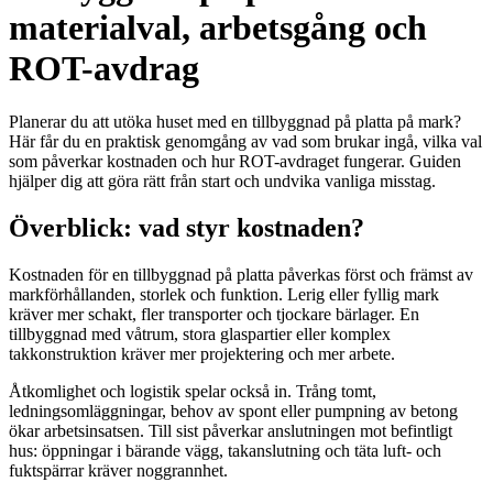
materialval, arbetsgång och
ROT-avdrag
Planerar du att utöka huset med en tillbyggnad på platta på mark?
Här får du en praktisk genomgång av vad som brukar ingå, vilka val
som påverkar kostnaden och hur ROT-avdraget fungerar. Guiden
hjälper dig att göra rätt från start och undvika vanliga misstag.
Överblick: vad styr kostnaden?
Kostnaden för en tillbyggnad på platta påverkas först och främst av
markförhållanden, storlek och funktion. Lerig eller fyllig mark
kräver mer schakt, fler transporter och tjockare bärlager. En
tillbyggnad med våtrum, stora glaspartier eller komplex
takkonstruktion kräver mer projektering och mer arbete.
Åtkomlighet och logistik spelar också in. Trång tomt,
ledningsomläggningar, behov av spont eller pumpning av betong
ökar arbetsinsatsen. Till sist påverkar anslutningen mot befintligt
hus: öppningar i bärande vägg, takanslutning och täta luft- och
fuktspärrar kräver noggrannhet.