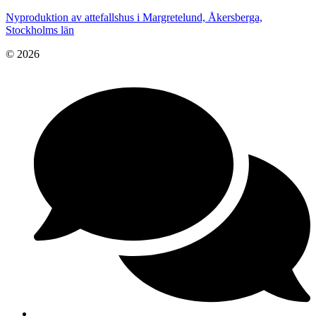
Nyproduktion av attefallshus i Margretelund, Åkersberga,
Stockholms län
© 2026