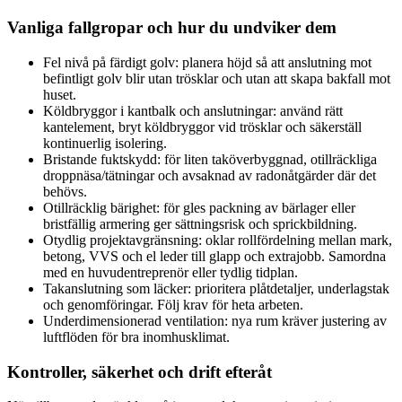
Vanliga fallgropar och hur du undviker dem
Fel nivå på färdigt golv: planera höjd så att anslutning mot
befintligt golv blir utan trösklar och utan att skapa bakfall mot
huset.
Köldbryggor i kantbalk och anslutningar: använd rätt
kantelement, bryt köldbryggor vid trösklar och säkerställ
kontinuerlig isolering.
Bristande fuktskydd: för liten taköverbyggnad, otillräckliga
droppnäsa/tätningar och avsaknad av radonåtgärder där det
behövs.
Otillräcklig bärighet: för gles packning av bärlager eller
bristfällig armering ger sättningsrisk och sprickbildning.
Otydlig projektavgränsning: oklar rollfördelning mellan mark,
betong, VVS och el leder till glapp och extrajobb. Samordna
med en huvudentreprenör eller tydlig tidplan.
Takanslutning som läcker: prioritera plåtdetaljer, underlagstak
och genomföringar. Följ krav för heta arbeten.
Underdimensionerad ventilation: nya rum kräver justering av
luftflöden för bra inomhusklimat.
Kontroller, säkerhet och drift efteråt