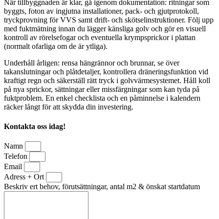
När tillbyggnaden är klar, gå igenom dokumentation: ritningar som
byggts, foton av ingjutna installationer, pack- och gjutprotokoll,
tryckprovning för VVS samt drift- och skötselinstruktioner. Följ upp
med fuktmätning innan du lägger känsliga golv och gör en visuell
kontroll av rörelsefogar och eventuella krympsprickor i plattan
(normalt ofarliga om de är ytliga).
Underhåll årligen: rensa hängrännor och brunnar, se över
takanslutningar och plåtdetaljer, kontrollera dräneringsfunktion vid
kraftigt regn och säkerställ rätt tryck i golvvärmesystemet. Håll koll
på nya sprickor, sättningar eller missfärgningar som kan tyda på
fuktproblem. En enkel checklista och en påminnelse i kalendern
räcker långt för att skydda din investering.
Kontakta oss idag!
Namn
Telefon
Email
Adress + Ort
Beskriv ert behov, förutsättningar, antal m2 & önskat startdatum