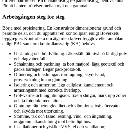
differentialrörelser. En dilatationsfog (expansionsfog) behövs ändå
för att hantera rörelser mellan nytt och gammalt.
Arbetsgången steg för steg
Börja med projektering. En konstruktör dimensionerar grund och
bärande delar, och du upprättar en kontrollplan enligt Boverkets
byggregler. Kontrollera om åtgärden kräver bygglov eller anmälan
enligt PBL samt om kontrollansvarig (KA) behövs.
Utsättning och höjdsättning: säkerställ rätt nivå på färdigt golv
och dagvattenfall.
Schaktning och packning: ta bort matjord, lägg geotextil och
packa bärlager. Begär packprotokoll.
Dränering och ledningar: rördragning, skyddsand,
provtryckning innan gjutning.
Isolering och armering: lägg cellplast, kantelement och
armeringsnät med korrekta överlapp.
Golvvärme och ingjutningsrör: fixera slingor, märk upp zoner
och ta fotodokumentation.
Gjutning: rätt betongkvalitet och vibrationsnivå; eftervattna
och skydda mot uttorkning.
Stomme, tak och fasad: resning, vind- och ångtätning,
noggrann takanslutning mot befintligt hus.
Installationer och ytskikt: VVS, el och ventilation;