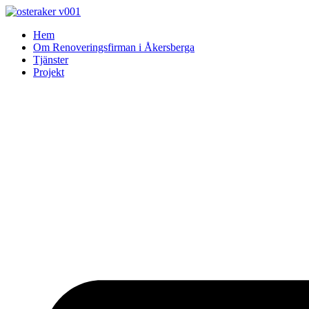
Skip
to
Hem
content
Om Renoveringsfirman i Åkersberga
Tjänster
Projekt