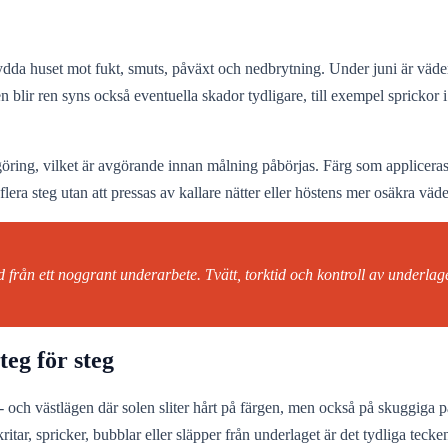
dda huset mot fukt, smuts, påväxt och nedbrytning. Under juni är väderf
blir ren syns också eventuella skador tydligare, till exempel sprickor i 
ngöring, vilket är avgörande innan målning påbörjas. Färg som appliceras 
 i flera steg utan att pressas av kallare nätter eller höstens mer osäkra vä
från ett noggrant underarbete. Tvätt, torktid och kontroll av underlaget
eg för steg
r- och västlägen där solen sliter hårt på färgen, men också på skuggiga pa
tar, spricker, bubblar eller släpper från underlaget är det tydliga tecke