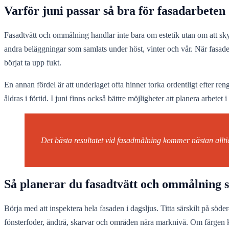
Varför juni passar så bra för fasadarbeten
Fasadtvätt och ommålning handlar inte bara om estetik utan om att sky
andra beläggningar som samlats under höst, vinter och vår. När fasaden 
börjat ta upp fukt.
En annan fördel är att underlaget ofta hinner torka ordentligt efter re
åldras i förtid. I juni finns också bättre möjligheter att planera arbetet
Det bästa resultatet vid fasadmålning kommer nästan alltid 
Så planerar du fasadtvätt och ommålning st
Börja med att inspektera hela fasaden i dagsljus. Titta särskilt på söde
fönsterfoder, ändträ, skarvar och områden nära marknivå. Om färgen kri