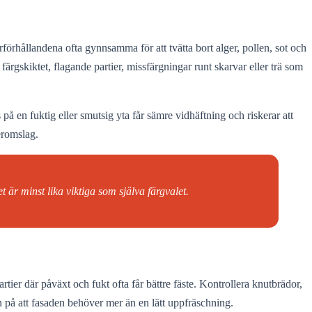
örhållandena ofta gynnsamma för att tvätta bort alger, pollen, sot och
färgskiktet, flagande partier, missfärgningar runt skarvar eller trä som
på en fuktig eller smutsig yta får sämre vidhäftning och riskerar att
deromslag.
 är minst lika viktiga som själva färgvalet.
rtier där påväxt och fukt ofta får bättre fäste. Kontrollera knutbrädor,
n på att fasaden behöver mer än en lätt uppfräschning.