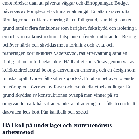
emot rörelser utan att påverka väggar och dörröppningar. Budget
påverkas av komplexitet och materialmängd. En altan kräver ofta
färre lager och enklare armering än en full grund, samtidigt som en
grund samlar flera funktioner som bärighet, fuktskydd och isolering i
en och samma konstruktion. Tidsplanen påverkar utförandet. Betong
behöver härda och skyddas mot uttorkning och kyla, och
planeringen bör inkludera väderskydd, rätt eftervattning samt en
rimlig tid innan full belastning. Hållbarhet kan stärkas genom val av
koldioxidreducerad betong, återvunnen armering och en design som
minskar spill. Underhåll skiljer sig också. En altan behöver löpande
rengöring och översyn av fogar och eventuella ytbehandlingar. En
grund skyddas av konstruktionen ovanpå men vinner på att
omgivande mark hålls dränerande, att dräneringsrör hålls fria och att
dagvatten leds bort från kantbalk och sockel.
Håll koll på underlaget och entreprenörens
arbetsmetod