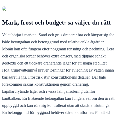
Mark, frost och budget: så väljer du rätt
Valet börjar i marken. Sand och grus dränerar bra och lämpar sig för
både betongaltan och betonggrund med relativt enkla åtgärder.
Morän kan ofta fungera efter noggrann rensning och packning. Lera
och organiska jordar behöver extra omsorg med djupare schakt,
geotextil och ett tjockare dränerande lager för att skapa stabilitet.
Hög grundvattennivå kräver lösningar för avledning av vatten innan
bärlagret läggs. Frostrisk styr konstruktionens detaljer. Där tjäle
förekommer säkras konstruktionen genom dränering,
kapillärbrytande lager och i vissa fall tjälisolering utanför
kantbalken. En fristående betongaltan kan fungera väl om den är rätt
uppbyggd och kan röra sig kontrollerat utan att skada anslutningar.
En betonggrund för byggnad behöver däremot utformas för att stå