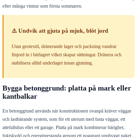
efter många vintrar som första sommaren.
⚠️ Undvik att gjuta på mjuk, blöt jord
Utan geotextil, dränerande lager och packning vandrar
finjord in i bärlagret vilket skapar sättningar. Dränera och
stabilisera alltid underlaget innan gjutning.
Bygga betonggrund: platta på mark eller
kantbalkar
En betonggrund används när konstruktionen ovanpå kräver väggar
och lastbärande system, som för ett uterum med fasta väggar, ett
attefallshus eller ett garage. Platta på mark kombinerar bärighet,
fuktskydd och energiprestanda genom ett noggrant uppbyggt paket