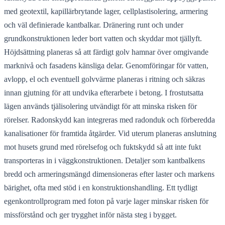
med geotextil, kapillärbrytande lager, cellplastisolering, armering
och väl definierade kantbalkar. Dränering runt och under
grundkonstruktionen leder bort vatten och skyddar mot tjällyft.
Höjdsättning planeras så att färdigt golv hamnar över omgivande
marknivå och fasadens känsliga delar. Genomföringar för vatten,
avlopp, el och eventuell golvvärme planeras i ritning och säkras
innan gjutning för att undvika efterarbete i betong. I frostutsatta
lägen används tjälisolering utvändigt för att minska risken för
rörelser. Radonskydd kan integreras med radonduk och förberedda
kanalisationer för framtida åtgärder. Vid uterum planeras anslutning
mot husets grund med rörelsefog och fuktskydd så att inte fukt
transporteras in i väggkonstruktionen. Detaljer som kantbalkens
bredd och armeringsmängd dimensioneras efter laster och markens
bärighet, ofta med stöd i en konstruktionshandling. Ett tydligt
egenkontrollprogram med foton på varje lager minskar risken för
missförstånd och ger trygghet inför nästa steg i bygget.