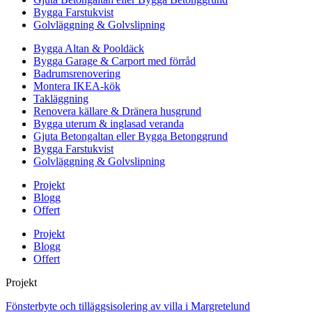
Bygga Farstukvist
Golvläggning & Golvslipning
Bygga Altan & Pooldäck
Bygga Garage & Carport med förråd
Badrumsrenovering
Montera IKEA-kök
Takläggning
Renovera källare & Dränera husgrund
Bygga uterum & inglasad veranda
Gjuta Betongaltan eller Bygga Betonggrund
Bygga Farstukvist
Golvläggning & Golvslipning
Projekt
Blogg
Offert
Projekt
Blogg
Offert
Projekt
Fönsterbyte och tilläggsisolering av villa i Margretelund