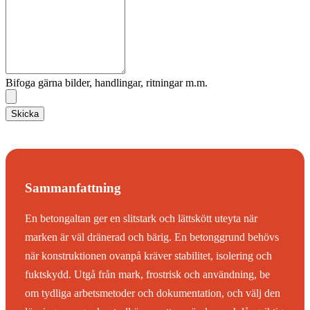
Bifoga gärna bilder, handlingar, ritningar m.m.
Skicka
Sammanfattning
En betongaltan ger en slitstark och lättskött uteyta när
marken är väl dränerad och bärig. En betonggrund behövs
när konstruktionen ovanpå kräver stabilitet, isolering och
fuktskydd. Utgå från mark, frostrisk och användning, be
om tydliga arbetsmetoder och dokumentation, och välj den