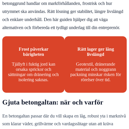
betonggrund handlar om markförhållanden, frostrisk och hur
utrymmet ska användas. Rätt lösning ger stabilitet, längre livslängd
och enklare underhåll. Den här guiden hjälper dig att väga
alternativen och förbereda ett tydligt underlag till din entreprenör.
Frost påverkar
Rätt lager ger lång
bärigheten
livslängd
Tjällyft i fuktig jord kan
Geotextil, dränerande
orsaka sprickor och
material och noggrann
sättningar om dränering och
packning minskar risken för
isolering saknas.
rörelser över tid.
Gjuta betongaltan: när och varför
En betongaltan passar där du vill skapa en låg, robust yta i marknivå
som klarar väder, grillvärme och vardagsslitage utan att kräva