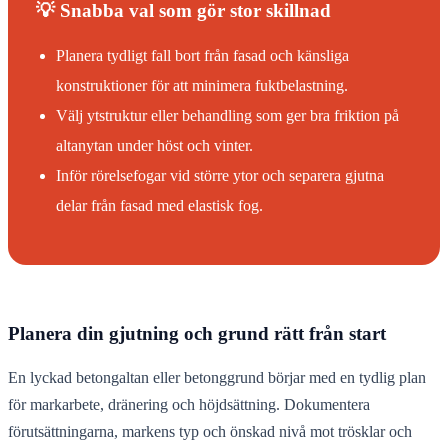
💡 Snabba val som gör stor skillnad
Planera tydligt fall bort från fasad och känsliga
konstruktioner för att minimera fuktbelastning.
Välj ytstruktur eller behandling som ger bra friktion på
altanytan under höst och vinter.
Inför rörelsefogar vid större ytor och separera gjutna
delar från fasad med elastisk fog.
Planera din gjutning och grund rätt från start
En lyckad betongaltan eller betonggrund börjar med en tydlig plan
för markarbete, dränering och höjdsättning. Dokumentera
förutsättningarna, markens typ och önskad nivå mot trösklar och