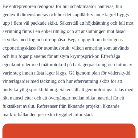
Be entreprenören redogöra för hur schaktmassor hanteras, hur
geotextil dimensioneras och hur det kapillärbrytande lagret byggs
upp i flera väl packade skikt. Säkerställ att höjdsättning och fall mot
avrinning finns i en enkel ritning och att anslutningen mot fasad
skyddas med fog och droppnäsa. Begär uppgift om betongens
exponeringsklass för utomhusbruk, vilken armering som används
och hur fogar planeras för att styra krympsprickor. Efterfråga
egenkontroller med mätprotokoll på bärlagerpackning och foton av
varje steg innan nästa lager läggs. Gå igenom plan för väderskydd,
vinteråtgärder med täckning och hur eftervattning sköts för att
undvika ytlig sprickbildning. Säkerställ att genomföringar tätas med
rätt manschetter och att övergångar mellan olika material får ett
fuktsäkert avslut. Referenser från liknande projekt i liknande
markförhållanden ger extra trygghet inför start.