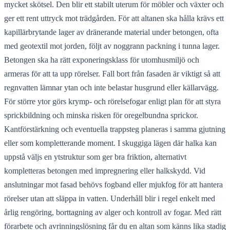
mycket skötsel. Den blir ett stabilt uterum för möbler och växter och
ger ett rent uttryck mot trädgården. För att altanen ska hålla krävs ett
kapillärbrytande lager av dränerande material under betongen, ofta
med geotextil mot jorden, följt av noggrann packning i tunna lager.
Betongen ska ha rätt exponeringsklass för utomhusmiljö och
armeras för att ta upp rörelser. Fall bort från fasaden är viktigt så att
regnvatten lämnar ytan och inte belastar husgrund eller källarvägg.
För större ytor görs krymp- och rörelsefogar enligt plan för att styra
sprickbildning och minska risken för oregelbundna sprickor.
Kantförstärkning och eventuella trappsteg planeras i samma gjutning
eller som kompletterande moment. I skuggiga lägen där halka kan
uppstå väljs en ytstruktur som ger bra friktion, alternativt
kompletteras betongen med impregnering eller halkskydd. Vid
anslutningar mot fasad behövs fogband eller mjukfog för att hantera
rörelser utan att släppa in vatten. Underhåll blir i regel enkelt med
årlig rengöring, borttagning av alger och kontroll av fogar. Med rätt
förarbete och avrinningslösning får du en altan som känns lika stadig