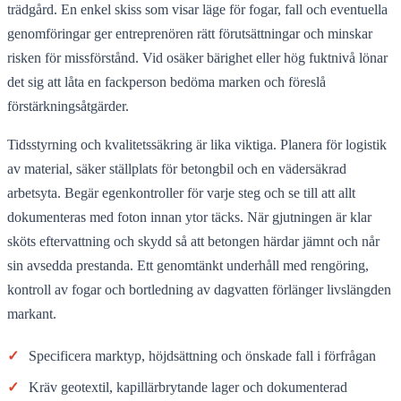
trädgård. En enkel skiss som visar läge för fogar, fall och eventuella
genomföringar ger entreprenören rätt förutsättningar och minskar
risken för missförstånd. Vid osäker bärighet eller hög fuktnivå lönar
det sig att låta en fackperson bedöma marken och föreslå
förstärkningsåtgärder.
Tidsstyrning och kvalitetssäkring är lika viktiga. Planera för logistik
av material, säker ställplats för betongbil och en vädersäkrad
arbetsyta. Begär egenkontroller för varje steg och se till att allt
dokumenteras med foton innan ytor täcks. När gjutningen är klar
sköts eftervattning och skydd så att betongen härdar jämnt och når
sin avsedda prestanda. Ett genomtänkt underhåll med rengöring,
kontroll av fogar och bortledning av dagvatten förlänger livslängden
markant.
✓
Specificera marktyp, höjdsättning och önskade fall i förfrågan
✓
Kräv geotextil, kapillärbrytande lager och dokumenterad