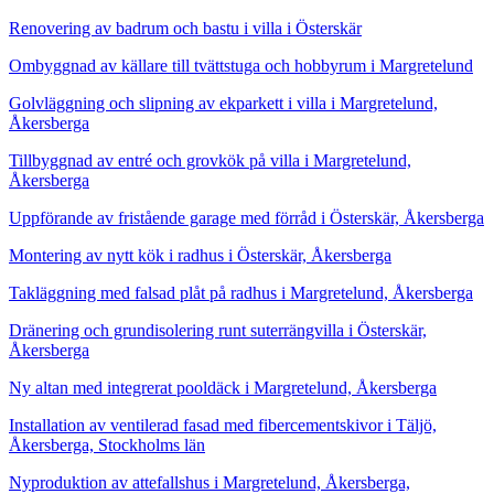
Renovering av badrum och bastu i villa i Österskär
Ombyggnad av källare till tvättstuga och hobbyrum i Margretelund
Golvläggning och slipning av ekparkett i villa i Margretelund,
Åkersberga
Tillbyggnad av entré och grovkök på villa i Margretelund,
Åkersberga
Uppförande av fristående garage med förråd i Österskär, Åkersberga
Montering av nytt kök i radhus i Österskär, Åkersberga
Takläggning med falsad plåt på radhus i Margretelund, Åkersberga
Dränering och grundisolering runt suterrängvilla i Österskär,
Åkersberga
Ny altan med integrerat pooldäck i Margretelund, Åkersberga
Installation av ventilerad fasad med fibercementskivor i Täljö,
Åkersberga, Stockholms län
Nyproduktion av attefallshus i Margretelund, Åkersberga,